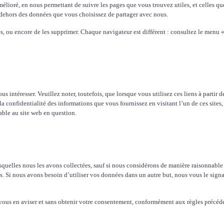
élioré, en nous permettant de suivre les pages que vous trouvez utiles, et celles 
n dehors des données que vous choisissez de partager avec nous.
s, ou encore de les supprimer. Chaque navigateur est différent : consultez le menu «
intéresser. Veuillez noter, toutefois, que lorsque vous utilisez ces liens à partir de 
onfidentialité des informations que vous fournissez en visitant l’un de ces sites, et
cable au site web en question.
uelles nous les avons collectées, sauf si nous considérons de manière raisonnable 
́es. Si nous avons besoin d’utiliser vos données dans un autre but, nous vous le sign
us en aviser et sans obtenir votre consentement, conformément aux règles précédemm