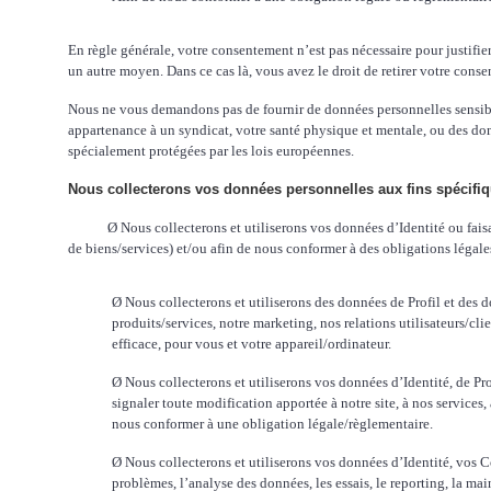
En règle générale, votre consentement n’est pas nécessaire pour justi
un autre moyen. Dans ce cas là, vous avez le droit de retirer votre
consen
Nous ne vous demandons pas de fournir de données personnelles sensibles 
appartenance à un syndicat, votre santé physique et mentale, ou des d
spécialement protégées par les lois européennes.
Nous collecterons vos données personnelles aux fins spécifiques
Ø
Nous collecterons et utiliserons vos données d’Identité ou fai
de biens/services) et/ou afin de nous conformer à des obligations
légal
Ø
Nous collecterons et utiliserons des données de Profil et des d
produits/services, notre marketing, nos relations utilisateurs/client
efficace, pour vous et votre appareil/ordinateur.
Ø
Nous collecterons et utiliserons vos données d’Identité, de P
signaler toute modification apportée à notre site, à nos services
nous conformer à une obligation légale/règlementaire.
Ø
Nous collecterons et utiliserons vos données d’Identité, vos C
problèmes, l’analyse des données, les essais, le reporting, la main