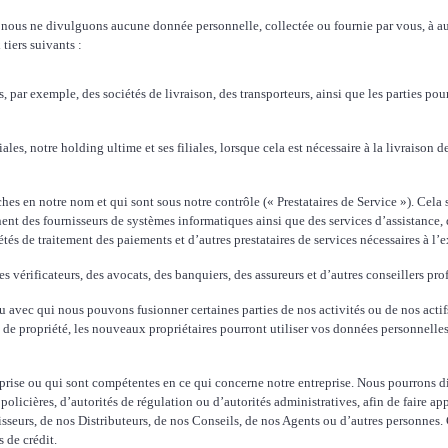
, nous ne divulguons aucune donnée personnelle, collectée ou fournie par vous, à a
tiers suivants :
s, par exemple, des sociétés de livraison, des transporteurs, ainsi que les parties p
ales, notre holding ultime et ses filiales, lorsque cela est nécessaire à la livraison de
̂ches en notre nom et qui sont sous notre contrôle (« Prestataires de Service »). Cela s’
ent des fournisseurs de systèmes informatiques ainsi que des services d’assistance,
ciétés de traitement des paiements et d’autres prestataires de services nécessaires à 
 vérificateurs, des avocats, des banquiers, des assureurs et d’autres conseillers pro
ou avec qui nous pouvons fusionner certaines parties de nos activités ou de nos actif
t de propriété, les nouveaux propriétaires pourront utiliser vos données personnelle
reprise ou qui sont compétentes en ce qui concerne notre entreprise. Nous pourrons 
policières, d’autorités de régulation ou d’autorités administratives, afin de faire a
rnisseurs, de nos Distributeurs, de nos Conseils, de nos Agents ou d’autres personnes.
 de crédit.