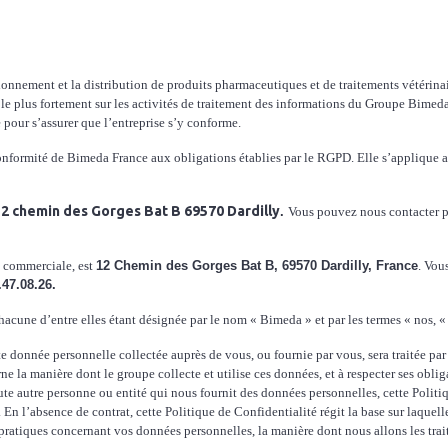
nement et la distribution de produits pharmaceutiques et de traitements vétérinaires
e le plus fortement sur les activités de traitement des informations du Groupe Bimeda.
e pour s’assurer que l’entreprise s’y conforme.
 la conformité de Bimeda France aux obligations établies par le RGPD. Elle s’appliqu
2 chemin des Gorges Bat B 69570 Dardilly
.
Vous pouvez nous contacter par 
se commerciale, est
12 Chemin des Gorges Bat B, 69570 Dardilly, France
. Vou
.47.08.26.
hacune d’entre elles étant désignée par le nom « Bimeda » et par les termes « nos, « 
te donnée personnelle collectée auprès de vous, ou fournie par vous, sera traitée par
 la manière dont le groupe collecte et utilise ces données, et à respecter ses oblig
e autre personne ou entité qui nous fournit des données personnelles, cette Politi
En l’absence de contrat, cette Politique de Confidentialité régit la base sur laquell
atiques concernant vos données personnelles, la manière dont nous allons les traiter 