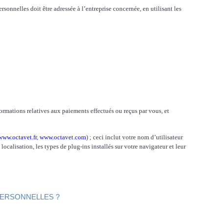
nelles doit être adressée à l’entreprise concernée, en utilisant les
ormations relatives aux paiements effectués ou reçus par vous, et
www.octavet.fr
,
www.octavet.com
) ; ceci inclut votre nom d’utilisateur
ocalisation, les types de plug-ins installés sur votre navigateur et leur
PERSONNELLES ?