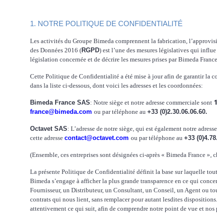
1. NOTRE POLITIQUE DE CONFIDENTIALITÉ
Les activités du Groupe Bimeda comprennent la fabrication, l’approvision
des Données 2016 (
RGPD
) est l’une des mesures législatives qui influ
législation concernée et de décrire les mesures prises par Bimeda Franc
Cette Politique de Confidentialité a été mise à jour afin de garantir
dans la liste ci-dessous, dont voici les adresses et les coordonnées:
1
Bimeda France SAS
: Notre siège et notre adresse commerciale sont
france@bimeda.com
ou par téléphone au
+33 (0)2.30.06.06.60.
Octavet SAS
: L’adresse de notre siège, qui est également notre adres
cette adresse
contact@octavet.com
ou par téléphone au
+33 (0)4.78
(Ensemble, ces entreprises sont désignées ci-après « Bimeda France », c
La présente Politique de Confidentialité définit la base sur laquelle tou
Bimeda s’engage à afficher la plus grande transparence en ce qui concerne
Fournisseur, un Distributeur, un Consultant, un Conseil, un Agent ou tout
contrats qui nous lient, sans remplacer pour autant lesdites dispositions. 
attentivement ce qui suit, afin de comprendre notre point de vue et nos pr