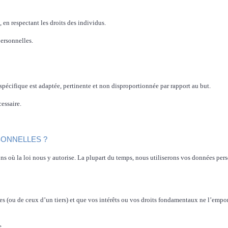
e, en respectant les droits des
individus.
 personnelles.
pécifique est adaptée,
pertinente et non disproportionnée par rapport au but.
cessaire.
SONNELLES ?
s où la loi nous y autorise. La plupart du temps, nous utiliserons vos données pers
mes (ou de ceux d’un tiers) et que vos intérêts ou vos droits fondamentaux ne l’emportent
e.