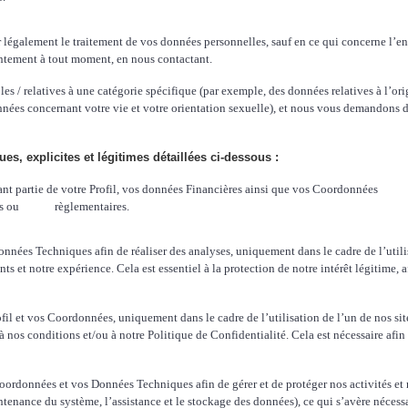
fier légalement le traitement de vos données personnelles, sauf en ce qui concerne l
tement à tout moment, en nous contactant.
/ relatives à une catégorie spécifique (par exemple, des données relatives à l’o
onnées concernant votre vie et votre orientation sexuelle), et nous vous demandons 
, explicites et légitimes détaillées ci-dessous :
sant partie de votre Profil, vos données Financières ainsi que vos Coordonnées
es ou
règlementaires.
onnées Techniques afin de réaliser des analyses, uniquement dans le cadre de l’utilis
s et notre expérience. Cela est essentiel à la protection de notre intérêt légitime,
rofil et vos Coordonnées, uniquement dans le cadre de l’utilisation de l’un de nos si
, à nos conditions et/ou à notre Politique de Confidentialité. Cela est nécessaire af
oordonnées et vos Données Techniques afin de gérer et de protéger nos activités e
tenance du système, l’assistance et le stockage des données), ce qui s’avère nécessair