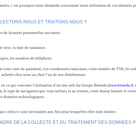
nées, c’est pourquoi toute demande concernant notre utilisation de vos données person
LLECTONS-NOUS ET
TRAITONS-NOUS ?
ies de données personnelles suivantes :
le sexe, la date de naissance.
niques, les numéros de
téléphone.
 à votre carte de paiement, vos coordonnées bancaires, votre numéro de TVA, les inf
 achetés chez nous ou chez l’un de nos distributeurs.
 en ce qui concerne l’utilisation d’un site web du Groupe Bimeda (
www.bimeda.fr
,
 le type de navigateur que vous utilisez et sa version, votre fuseau horaire et votre l
res données technologiques.
ue celles-ci sont n
é
cessaires aux fins pour lesquelles elles sont traitées.
CADRE DE LA COLLECTE ET DU TRAITEMENT DES DONNEES 