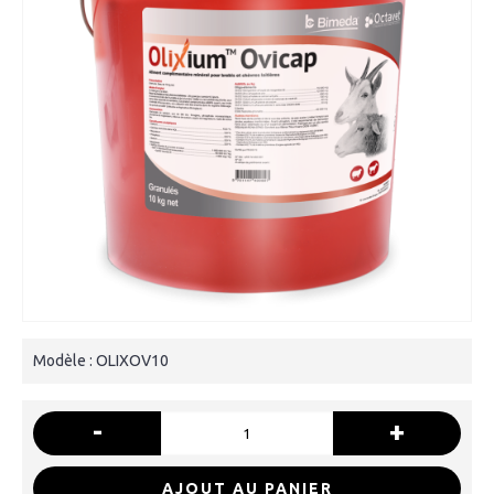
Modèle :
OLIXOV10
-
+
AJOUT AU PANIER