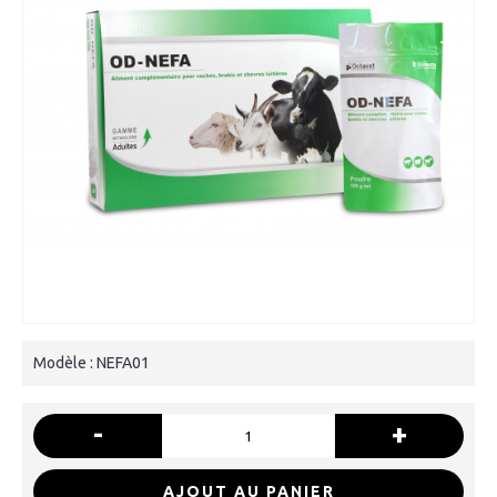
Modèle :
NEFA01
-
+
AJOUT AU PANIER