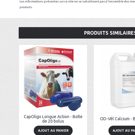
Les informations présentes sur ce site ne se substituent pas à l’ensemble des men
produits.
PRODUITS SIMILAIRE
CapOligo Longue Action - Boîte
OD-Vêl Calcium - B
de 20 bolus
AJOUT AU PANIER
AJOUT AU PA