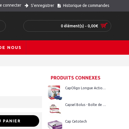
e connecter
S'enregistrer
Historique de commandes
0 élément(s) - 0,00€
DE NOUS
PRODUITS CONNEXES
CapOligo Longue Action - Boîte de 20 bolus
Capsel Bolus - Boîte de 20 bolus
 PANIER
Cap Cetotech