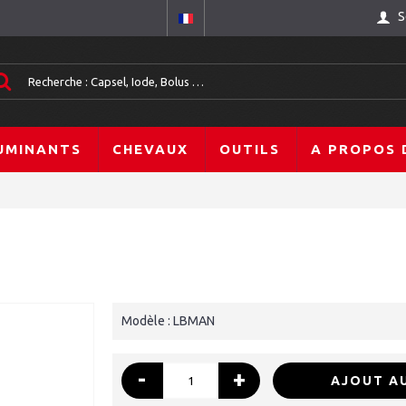
S
UMINANTS
CHEVAUX
OUTILS
A PROPOS 
Modèle :
LBMAN
-
+
AJOUT AU