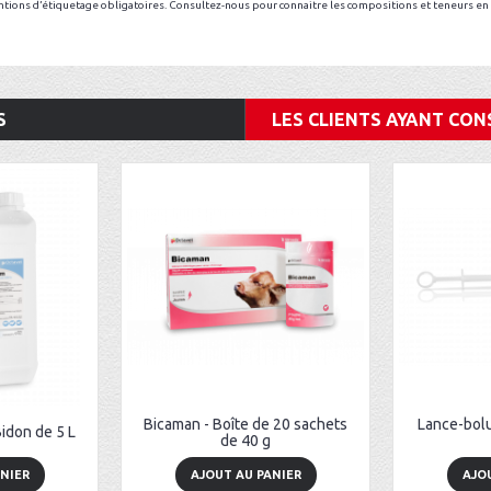
tions d’étiquetage obligatoires. Consultez-nous pour connaitre les compositions et teneurs en 
S
LES CLIENTS AYANT CON
Bicaman - Boîte de 20 sachets
Lance-bolu
idon de 5 L
de 40 g
NIER
AJOUT AU PANIER
AJO