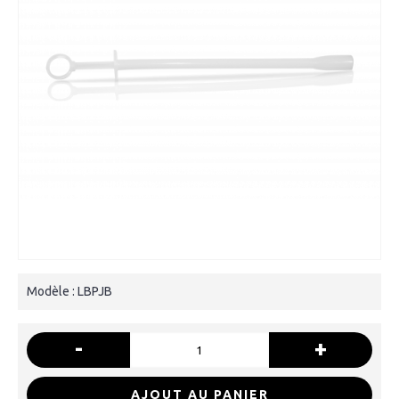
Modèle :
LBPJB
-
+
AJOUT AU PANIER