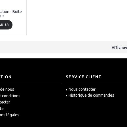
tion - Boîte
lus
ANIER
Affichag
ATION
SERVICE CLIENT
 de nous
Nous contacter
Historique de commandes
t conditions
tacter
ite
ons légales