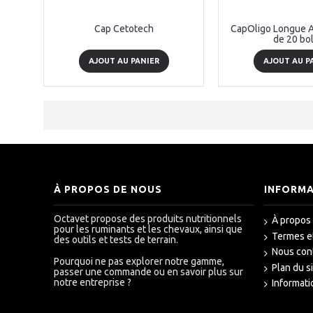
Cap Cetotech
CapOligo Longue Ac
de 20 bo
AJOUT AU PANIER
AJOUT AU P
À PROPOS DE NOUS
INFORM
Octavet propose des produits nutritionnels
À propos
pour les ruminants et les chevaux, ainsi que
Termes e
des outils et tests de terrain.
Nous con
Pourquoi ne pas explorer notre gamme,
Plan du s
passer une commande ou en savoir plus sur
notre entreprise ?
Informati