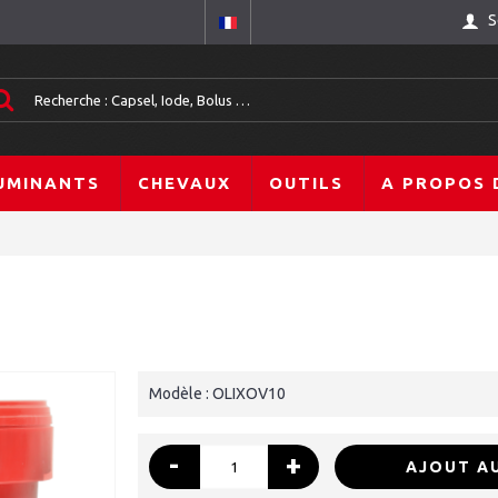
S
UMINANTS
CHEVAUX
OUTILS
A PROPOS 
Modèle :
OLIXOV10
-
+
AJOUT AU