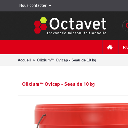
Nous contacter
R
Accueil
Olixium™ Ovicap - Seau de 10 kg
Olixium™ Ovicap - Seau de 10 kg