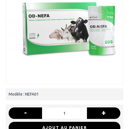
Modèle :
NEFA01
-
+
AJOUT AU PANIER