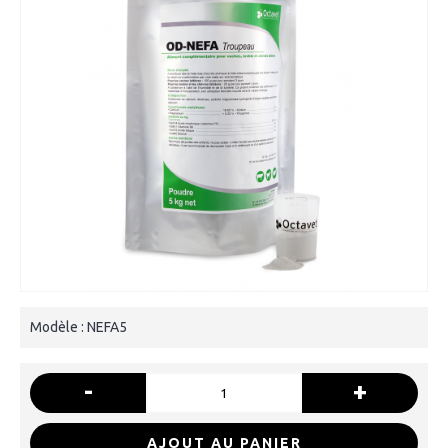
Modèle :
NEFA5
-
+
AJOUT AU PANIER